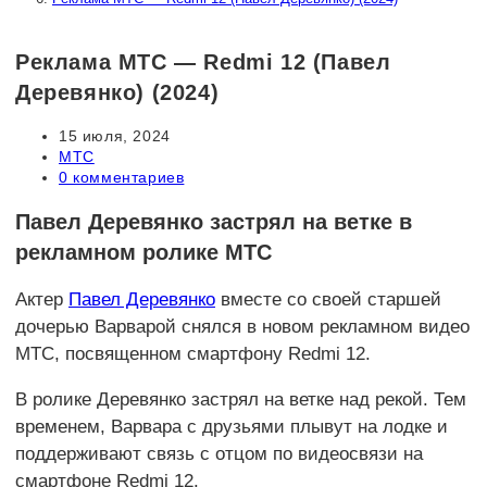
Реклама МТС — Redmi 12 (Павел
Деревянко) (2024)
Запись
15 июля, 2024
опубликована:
Рубрика
МТС
записи:
Комментарии
0 комментариев
к
записи:
Павел Деревянко застрял на ветке в
рекламном ролике МТС
Актер
Павел Деревянко
вместе со своей старшей
дочерью Варварой снялся в новом рекламном видео
МТС, посвященном смартфону Redmi 12.
В ролике Деревянко застрял на ветке над рекой. Тем
временем, Варвара с друзьями плывут на лодке и
поддерживают связь с отцом по видеосвязи на
смартфоне Redmi 12.