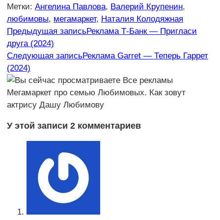
Метки
:
Ангелина Павлова
,
Валерий Крупенин
,
любимовы
,
мегамаркет
,
Наталия Колодяжная
Еще
Предыдущая запись
Реклама Т-Банк — Пригласи
друга (2024)
статьи
Следующая запись
Реклама Garret — Теперь Гаррет
(2024)
У этой записи 2 комментариев