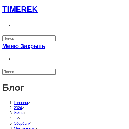
Перейти
TIMEREK
к
содержимому
Переключить
поиск
по
Меню
Закрыть
веб-
сайту
Переключить
поиск
по
веб-
Блог
сайту
Главная
>
2024
>
Июнь
>
15
>
Сбербанк
>
Мегамаркет
>