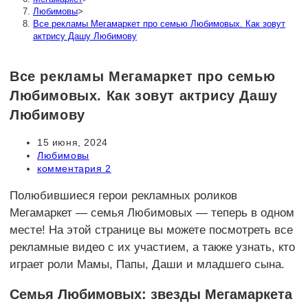
Любимовы
>
Все рекламы Мегамаркет про семью Любимовых. Как зовут
актрису Дашу Любимову
Все рекламы Мегамаркет про семью
Любимовых. Как зовут актрису Дашу
Любимову
Запись
15 июня, 2024
опубликована:
Рубрика
Любимовы
записи:
Комментарии
комментария 2
к
записи:
Полюбившиеся герои рекламных роликов
Мегамаркет — семья Любимовых — теперь в одном
месте! На этой странице вы можете посмотреть все
рекламные видео с их участием, а также узнать, кто
играет роли Мамы, Папы, Даши и младшего сына.
Семья Любимовых: звезды Мегамаркета