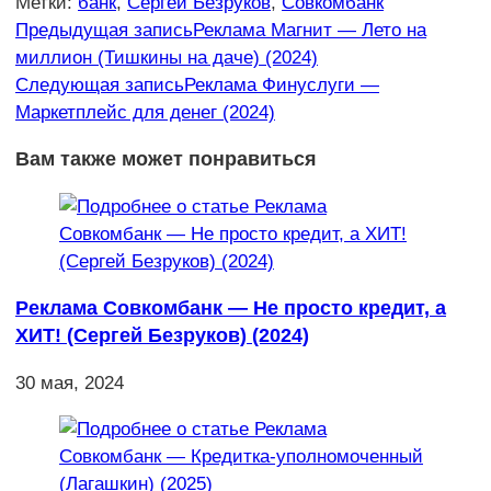
Метки
:
банк
,
Сергей Безруков
,
Совкомбанк
Еще
Предыдущая запись
Реклама Магнит — Лето на
миллион (Тишкины на даче) (2024)
статьи
Следующая запись
Реклама Финуслуги —
Маркетплейс для денег (2024)
Вам также может понравиться
Реклама Совкомбанк — Не просто кредит, а
ХИТ! (Сергей Безруков) (2024)
30 мая, 2024