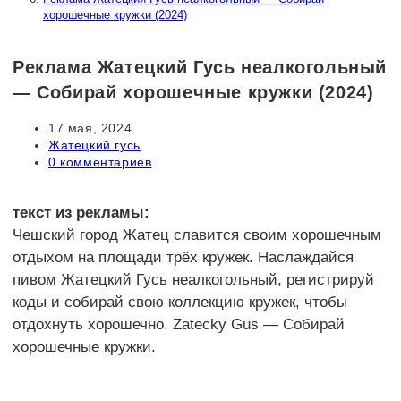
хорошечные кружки (2024)
Реклама Жатецкий Гусь неалкогольный
— Собирай хорошечные кружки (2024)
Запись
17 мая, 2024
опубликована:
Рубрика
Жатецкий гусь
записи:
Комментарии
0 комментариев
к
записи:
текст из рекламы:
Чешский город Жатец славится своим хорошечным
отдыхом на площади трёх кружек. Наслаждайся
пивом Жатецкий Гусь неалкогольный, регистрируй
коды и собирай свою коллекцию кружек, чтобы
отдохнуть хорошечно. Zatecky Gus — Собирай
хорошечные кружки.