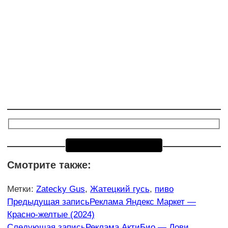
Смотрите также:
Метки
:
Zatecky Gus
,
Жатецкий гусь
,
пиво
Еще
Предыдущая запись
Реклама Яндекс Маркет —
Красно-желтые (2024)
статьи
Следующая запись
Реклама АктиБио — Лови