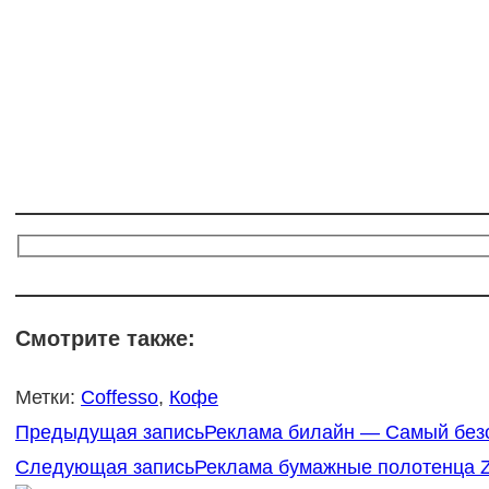
Смотрите также:
Метки
:
Coffesso
,
Кофе
Еще
Предыдущая запись
Реклама билайн — Самый безо
статьи
Следующая запись
Реклама бумажные полотенца 