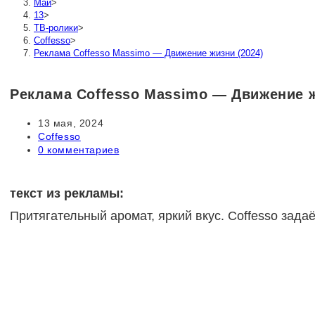
Май
>
13
>
ТВ-ролики
>
Coffesso
>
Реклама Coffesso Massimo — Движение жизни (2024)
Реклама Coffesso Massimo — Движение ж
Запись
13 мая, 2024
опубликована:
Рубрика
Coffesso
записи:
Комментарии
0 комментариев
к
записи:
текст из рекламы:
Притягательный аромат, яркий вкус. Coffesso зад