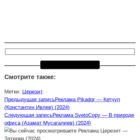
Смотрите также:
Метки
:
Церезит
Еще
Предыдущая запись
Реклама Pikador — Кетчуп
(Константин Ивлев) (2024)
статьи
Следующая запись
Реклама SvetoCopy — В природе
офиса (Азамат Мусагалиев) (2024)