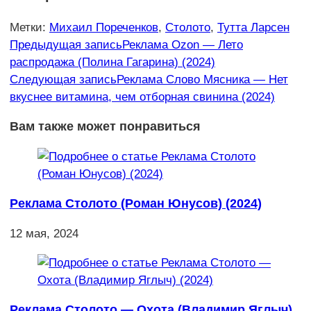
Метки
:
Михаил Пореченков
,
Столото
,
Тутта Ларсен
Еще
Предыдущая запись
Реклама Ozon — Лето
распродажа (Полина Гагарина) (2024)
статьи
Следующая запись
Реклама Слово Мясника — Нет
вкуснее витамина, чем отборная свинина (2024)
Вам также может понравиться
Реклама Столото (Роман Юнусов) (2024)
12 мая, 2024
Реклама Столото — Охота (Владимир Яглыч)