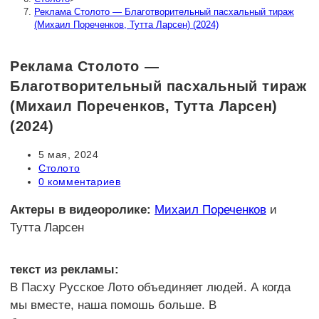
Реклама Столото — Благотворительный пасхальный тираж
(Михаил Пореченков, Тутта Ларсен) (2024)
Реклама Столото —
Благотворительный пасхальный тираж
(Михаил Пореченков, Тутта Ларсен)
(2024)
Запись
5 мая, 2024
опубликована:
Рубрика
Столото
записи:
Комментарии
0 комментариев
к
записи:
Актеры в видеоролике:
Михаил Пореченков
и
Тутта Ларсен
текст из рекламы:
В Пасху Русское Лото объединяет людей. А когда
мы вместе, наша помошь больше. В