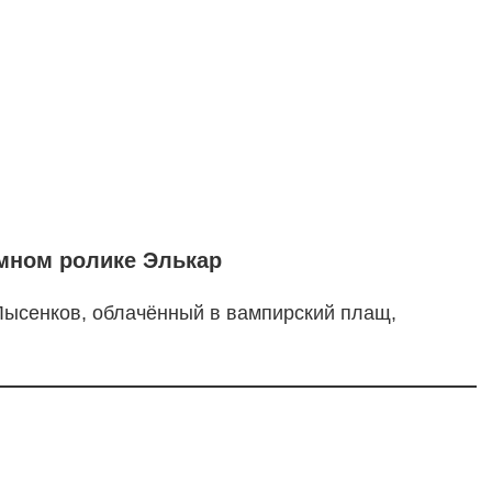
амном ролике Элькар
Лысенков, облачённый в вампирский плащ,