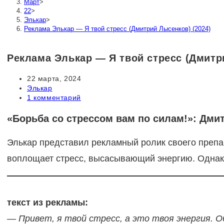
Март
>
22
>
Элькар
>
Реклама Элькар — Я твой стресс (Дмитрий Лысенков) (2024)
Реклама Элькар — Я твой стресс (Дмитр
Запись
22 марта, 2024
опубликована:
Рубрика
Элькар
записи:
Комментарии
1 комментарий
к
записи:
«Борьба со стрессом вам по силам!»: Дм
Элькар представил рекламный ролик своего препа
воплощает стресс, высасывающий энергию. Однако
текст из рекламы:
— Привет, я твой стресс, а это твоя энергия. О