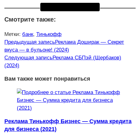
Смотрите также:
Метки
:
банк
,
Тинькофф
Еще
Предыдущая запись
Реклама Доширак — Секрет
вкуса — в бульоне! (2024)
статьи
Следующая запись
Реклама СБПэй (Щербаков)
(2024)
Вам также может понравиться
Реклама Тинькофф Бизнес — Сумма кредита
для бизнеса (2021)