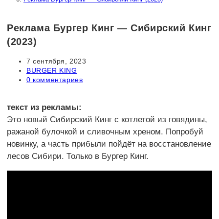
Реклама Бургер Кинг — Сибирский Кинг
(2023)
Запись
7 сентября, 2023
опубликована:
Рубрика
BURGER KING
записи:
Комментарии
0 комментариев
к
записи:
текст из рекламы:
Это новый Сибирский Кинг с котлетой из говядины,
ражаной булочкой и сливочным хреном. Попробуй
новинку, а часть прибыли пойдёт на восстановление
лесов Сибири. Только в Бургер Кинг.