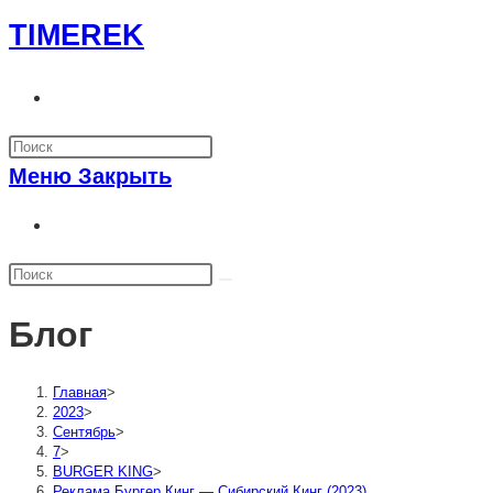
Перейти
TIMEREK
к
содержимому
Переключить
поиск
по
Меню
Закрыть
веб-
сайту
Переключить
поиск
по
веб-
Блог
сайту
Главная
>
2023
>
Сентябрь
>
7
>
BURGER KING
>
Реклама Бургер Кинг — Сибирский Кинг (2023)