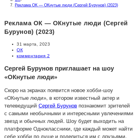
Реклама ОК — ОКнутые люди (Сергей Бурунов) (2023)
Реклама ОК — ОКнутые люди (Сергей
Бурунов) (2023)
Запись
31 марта, 2023
опубликована:
Рубрика
ОК
записи:
Комментарии
комментария 2
к
записи:
Сергей Бурунов приглашает на шоу
«ОКнутые люди»
Скоро на экранах появится новое хобби-шоу
«ОКнутые люди», в котором известный актер и
телеведущий
Сергей Бурунов
познакомит зрителей
с самыми необычными и интересными увлечениями
звезд и обычных людей. Шоу будет выходить на
платформе Одноклассники, где каждый может найти
себе хобби по душе и поделиться им с друзьями.