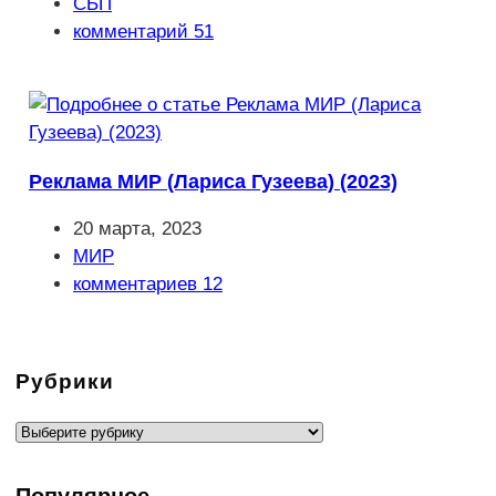
опубликована:
Рубрика
СБП
записи:
Комментарии
комментарий 51
к
записи:
Реклама МИР (Лариса Гузеева) (2023)
Запись
20 марта, 2023
опубликована:
Рубрика
МИР
записи:
Комментарии
комментариев 12
к
записи:
Рубрики
Рубрики
Популярное