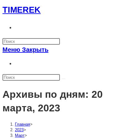
Перейти
TIMEREK
к
содержимому
Переключить
поиск
по
Меню
Закрыть
веб-
сайту
Переключить
поиск
по
веб-
Архивы по дням: 20
сайту
марта, 2023
Главная
>
2023
>
Март
>