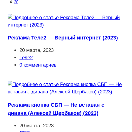
20
Реклама Теле2 — Верный интернет (2023)
Запись
20 марта, 2023
опубликована:
Рубрика
Теле2
записи:
Комментарии
0 комментариев
к
записи:
Реклама кнопка СБП — Не вставая с
дивана (Алексей Щербаков) (2023)
Запись
20 марта, 2023