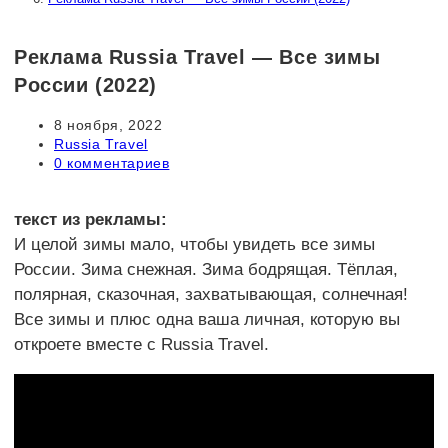
Реклама Russia Travel — Все зимы
России (2022)
Запись
8 ноября, 2022
опубликована:
Рубрика
Russia Travel
записи:
Комментарии
0 комментариев
к
записи:
текст из рекламы:
И целой зимы мало, чтобы увидеть все зимы
России. Зима снежная. Зима бодрящая. Тёплая,
полярная, сказочная, захватывающая, солнечная!
Все зимы и плюс одна ваша личная, которую вы
откроете вместе с Russia Travel.