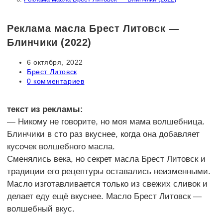
Реклама масла Брест Литовск —
Блинчики (2022)
Запись
6 октября, 2022
опубликована:
Рубрика
Брест Литовск
записи:
Комментарии
0 комментариев
к
записи:
текст из рекламы:
— Никому не говорите, но моя мама волшебница.
Блинчики в сто раз вкуснее, когда она добавляет
кусочек волшебного масла.
Сменялись века, но секрет масла Брест Литовск и
традиции его рецептуры оставались неизменными.
Масло изготавливается только из свежих сливок и
делает еду ещё вкуснее. Масло Брест Литовск —
волшебный вкус.