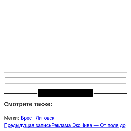
Смотрите также:
Метки
:
Брест Литовск
Еще
Предыдущая запись
Реклама ЭкоНива — От поля до