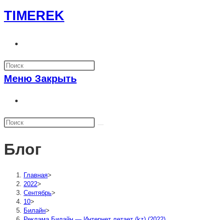
Перейти
TIMEREK
к
содержимому
Переключить
поиск
по
Меню
Закрыть
веб-
сайту
Переключить
поиск
по
веб-
Блог
сайту
Главная
>
2022
>
Сентябрь
>
10
>
Билайн
>
Реклама Билайн — Интернет летает (kz) (2022)