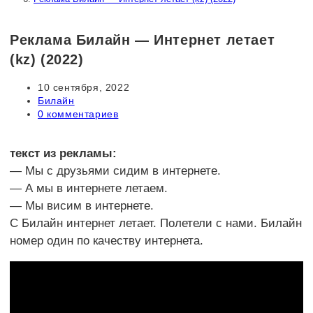
Реклама Билайн — Интернет летает
(kz) (2022)
Запись
10 сентября, 2022
опубликована:
Рубрика
Билайн
записи:
Комментарии
0 комментариев
к
записи:
текст из рекламы:
— Мы с друзьями сидим в интернете.
— А мы в интернете летаем.
— Мы висим в интернете.
С Билайн интернет летает. Полетели с нами. Билайн
номер один по качеству интернета.