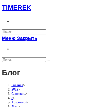
Перейти
TIMEREK
к
содержимому
Переключить
поиск
по
Меню
Закрыть
веб-
сайту
Переключить
поиск
по
веб-
Блог
сайту
Главная
>
2022
>
Сентябрь
>
3
>
ТВ-ролики
>
Яска
>