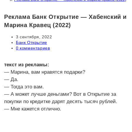
Реклама Банк Открытие — Хабенский и
Марина Кравец (2022)
Запись
3 сентября, 2022
опубликована:
Рубрика
Банк Открытие
записи:
Комментарии
0 комментариев
к
записи:
текст из рекламы:
— Марина, вам нравятся подарки?
— Да.
— Тогда это вам.
— А может лучше деньгами? Вот в Открытие за
покупки по кредитке дарят десять тысяч рублей.
— Мне кажется отлично.