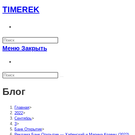
Перейти
TIMEREK
к
содержимому
Переключить
поиск
по
Меню
Закрыть
веб-
сайту
Переключить
поиск
по
веб-
Блог
сайту
Главная
>
2022
>
Сентябрь
>
3
>
Банк Открытие
>
Реклама Банк Открытие — Хабенский и Марина Кравец (2022)