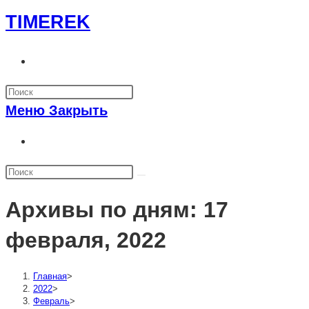
Перейти
TIMEREK
к
содержимому
Переключить
поиск
по
Меню
Закрыть
веб-
сайту
Переключить
поиск
по
веб-
Архивы по дням: 17
сайту
февраля, 2022
Главная
>
2022
>
Февраль
>