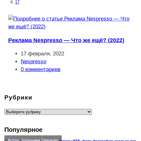
17
Реклама Nespresso — Что же ещё? (2022)
Запись
17 февраля, 2022
опубликована:
Рубрика
Nespresso
записи:
Комментарии
0 комментариев
к
записи:
Рубрики
Рубрики
Популярное
Актеры
,
Александра Симоненко