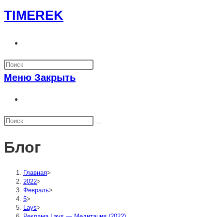
Перейти
TIMEREK
к
содержимому
Переключить
поиск
по
Меню
Закрыть
веб-
сайту
Переключить
поиск
по
веб-
Блог
сайту
Главная
>
2022
>
Февраль
>
5
>
Lays
>
Реклама Lays — Медитация (2022)