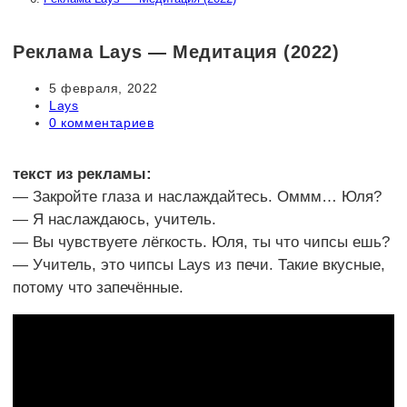
Реклама Lays — Медитация (2022)
Запись
5 февраля, 2022
опубликована:
Рубрика
Lays
записи:
Комментарии
0 комментариев
к
записи:
текст из рекламы:
— Закройте глаза и наслаждайтесь. Оммм… Юля?
— Я наслаждаюсь, учитель.
— Вы чувствуете лёгкость. Юля, ты что чипсы ешь?
— Учитель, это чипсы Lays из печи. Такие вкусные,
потому что запечённые.