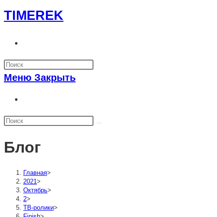
Перейти
TIMEREK
к
содержимому
Переключить
поиск
по
Меню
Закрыть
веб-
сайту
Переключить
поиск
по
веб-
Блог
сайту
Главная
>
2021
>
Октябрь
>
2
>
ТВ-ролики
>
Finish
>