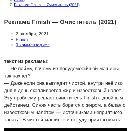
Реклама Finish — Очиститель (2021)
Реклама Finish — Очиститель (2021)
Запись
2 октября, 2021
опубликована:
Рубрика
Finish
записи:
Комментарии
0 комментариев
к
записи:
текст из рекламы:
— Не пойму, почему из посудомоейчной машины
так пахнет?
— Даже если она выглядит чистой, внутри неё изо
дня в день скапливается жир и известковый налёт.
Эту проблему решает очиститель Finish с двойным
действием. Синяя часть борется с жиром, а белая с
известковым налётом — источниками неприятного
запаха. В чистой машинке и посуду приятно мыть.