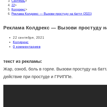
Сентябрь
>
22
>
Колдрекс
>
Реклама Колдрекс — Вызови простуду на баттл (2021)
Реклама Колдрекс — Вызови простуду на
Запись
22 сентября, 2021
опубликована:
Рубрика
Колдрекс
записи:
Комментарии
0 комментариев
к
записи:
текст из рекламы:
Жар, озноб, боль в горле. Вызови простуду на бат
действие при простуде и ГРИППе.