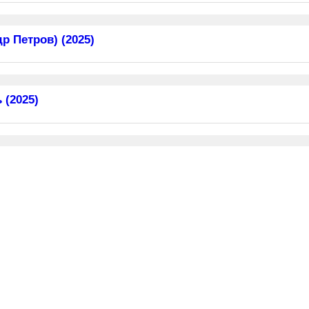
 Петров) (2025)
 (2025)
фиями актеров и диалогами из рекламы. Узнайте больше о л