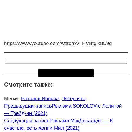
https://www.youtube.com/watch?v=HVBtgik8C9g
Смотрите также:
Метки
:
Наталья Ионова
,
Пятёрочка
Еще
Предыдущая запись
Реклама SOKOLOV с Лолитой
— Трейд-ин (2021)
статьи
Следующая запись
Реклама МакДональдс — К
счастью, есть Хэппи Мил (2021)