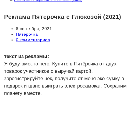
Реклама Пятёрочка с Глюкозой (2021)
Запись
8 сентября, 2021
опубликована:
Рубрика
Пятерочка
записи:
Комментарии
0 комментариев
к
записи:
текст из рекламы:
Я буду вместо него. Купите в Пятёрочка от двух
товарок участников с выручай картой,
зарегистрируйте чек, получите от меня эко-сумку в
подарок и шанс выиграть электросамокат. Сохраним
планету вместе.