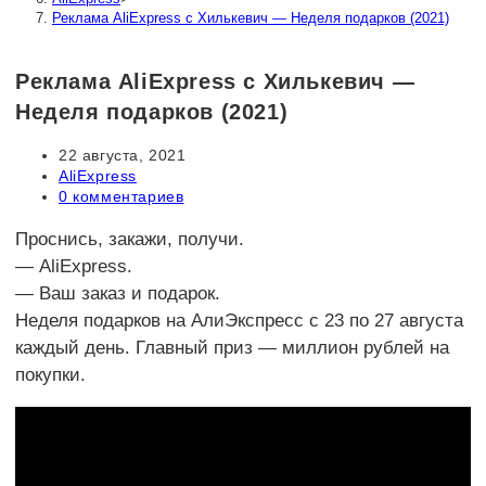
Реклама AliExpress с Хилькевич — Неделя подарков (2021)
Реклама AliExpress с Хилькевич —
Неделя подарков (2021)
Запись
22 августа, 2021
опубликована:
Рубрика
AliExpress
записи:
Комментарии
0 комментариев
к
записи:
Проснись, закажи, получи.
— AliExpress.
— Ваш заказ и подарок.
Неделя подарков на АлиЭкспресс с 23 по 27 августа
каждый день. Главный приз — миллион рублей на
покупки.