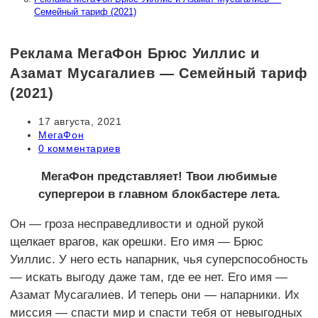
Семейный тариф (2021)
Реклама МегаФон Брюс Уиллис и
Азамат Мусагалиев — Семейный тариф
(2021)
Запись
17 августа, 2021
опубликована:
Рубрика
МегаФон
записи:
Комментарии
0 комментариев
к
записи:
МегаФон представляет! Твои любимые
супергерои в главном блокбастере лета.
Он — гроза несправедливости и одной рукой
щелкает врагов, как орешки. Его имя — Брюс
Уиллис. У него есть напарник, чья суперспособность
— искать выгоду даже там, где ее нет. Его имя —
Азамат Мусагалиев. И теперь они — напарники. Их
миссия — спасти мир и спасти тебя от невыгодных