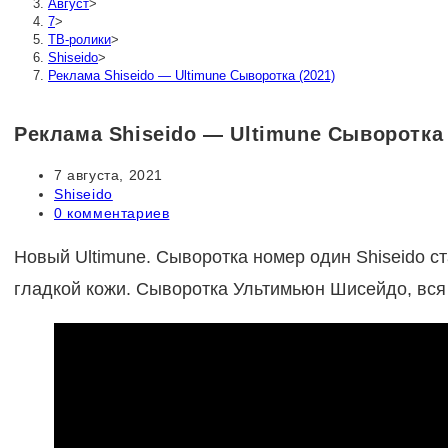
Август
>
7
>
ТВ-ролики
>
Shiseido
>
Реклама Shiseido — Ultimune Сыворотка (2021)
Реклама Shiseido — Ultimune Сыворотка 
Запись
7 августа, 2021
опубликована:
Рубрика
Shiseido
записи:
Комментарии
0 комментариев
к
записи:
Новый Ultimune. Сыворотка номер один Shiseido 
гладкой кожи. Сыворотка Ультимьюн Шисейдо, вся 