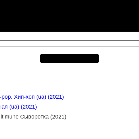
op, Хип-хоп (ua) (2021)
я (ua) (2021)