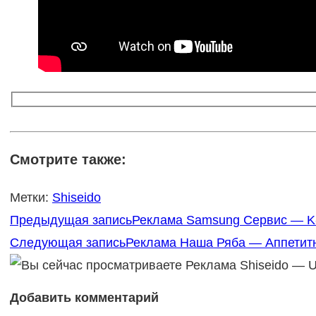
Смотрите также:
Метки
:
Shiseido
Еще
Предыдущая запись
Реклама Samsung Сервис — K-p
статьи
Следующая запись
Реклама Наша Ряба — Аппетитна
Добавить комментарий