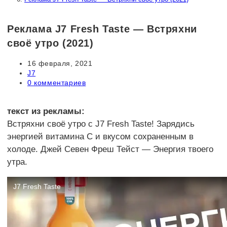
Реклама J7 Fresh Taste — Встряхни
своё утро (2021)
Запись
16 февраля, 2021
опубликована:
Рубрика
J7
записи:
Комментарии
0 комментариев
к
записи:
текст из рекламы:
Встряхни своё утро с J7 Fresh Taste! Зарядись
энергией витамина С и вкусом сохраненным в
холоде. Джей Севен Фреш Тейст — Энергия твоего
утра.