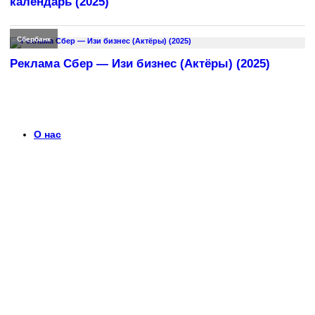
календарь (2025)
Сбербанк
Реклама Сбер — Изи бизнес (Актёры) (2025)
О нас
Что такое timerek.ru?
Каталог рекламных роликов с детальными обзорами,
биографиями актеров и диалогами из рекламы. Узнайте
больше о любимых роликах и их создателях.