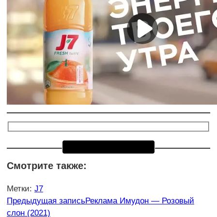
Смотрите также:
Метки
:
J7
Еще
Предыдущая запись
Реклама Имудон — Розовый
слон (2021)
статьи