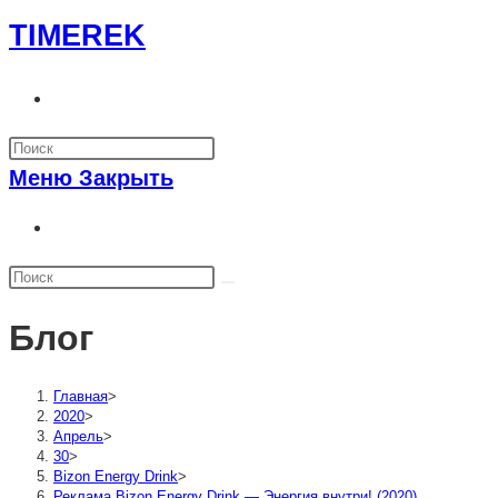
Перейти
TIMEREK
к
содержимому
Переключить
поиск
по
Меню
Закрыть
веб-
сайту
Переключить
поиск
по
веб-
Блог
сайту
Главная
>
2020
>
Апрель
>
30
>
Bizon Energy Drink
>
Реклама Bizon Energy Drink — Энергия внутри! (2020)