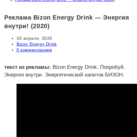
Реклама Bizon Energy Drink — Энергия
внутри! (2020)
Запись
30 апреля, 2020
опубликована:
Рубрика
Bizon Energy Drink
записи:
Комментарии
0 комментариев
к
записи:
текст из рекламы:
Bizon Energy Drink. Попробуй.
Энергия внутри. Энергетический напиток БИЗОН.