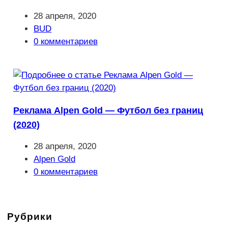
Запись
28 апреля, 2020
опубликована:
Рубрика
BUD
записи:
Комментарии
0 комментариев
к
записи:
Реклама Alpen Gold — Футбол без границ
(2020)
Запись
28 апреля, 2020
опубликована:
Рубрика
Alpen Gold
записи:
Комментарии
0 комментариев
к
записи:
Рубрики