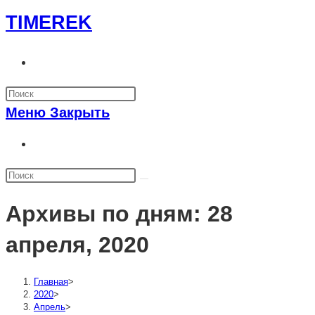
Перейти
TIMEREK
к
содержимому
Переключить
поиск
по
Меню
Закрыть
веб-
сайту
Переключить
поиск
по
веб-
Архивы по дням: 28
сайту
апреля, 2020
Главная
>
2020
>
Апрель
>