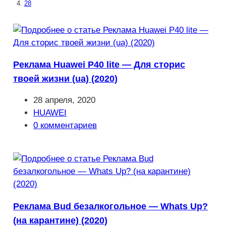
28
Реклама Huawei P40 lite — Для сторис
твоей жизни (ua) (2020)
Запись
28 апреля, 2020
опубликована:
Рубрика
HUAWEI
записи:
Комментарии
0 комментариев
к
записи:
Реклама Bud безалкогольное — Whats Up?
(на карантине) (2020)