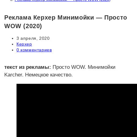
Реклама Керхер Минимойки — Просто
WOW (2020)
Запись
3 апреля, 2020
опубликована:
Рубрика
Керхер
записи:
Комментарии
0 комментариев
к
записи:
текст из рекламы:
Просто WOW. Минимойки
Karcher. Немецкое качество.