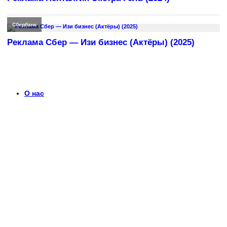
Сбербанк
Реклама Сбер — Изи бизнес (Актёры) (2025)
О нас
Что такое timerek.ru?
Каталог рекламных роликов с детальными обзорами,
биографиями актеров и диалогами из рекламы. Узнайте
больше о любимых роликах и их создателях.