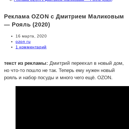
Реклама OZON c Дмитрием Маликовым
— Рояль (2020)
Запись
16 марта, 2020
опубликована:
Рубрика
ozon ru
записи:
Комментарии
1 комментарий
к
записи:
текст из рекламы:
Дмитрий переехал в новый дом,
но что-то пошло не так. Теперь ему нужен новый
рояль и набор посуды и много чего ещё. OZON.