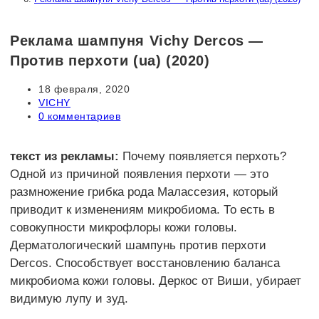
Реклама шампуня Vichy Dercos —
Против перхоти (ua) (2020)
Запись
18 февраля, 2020
опубликована:
Рубрика
VICHY
записи:
Комментарии
0 комментариев
к
записи:
текст из рекламы:
Почему появляется перхоть?
Одной из причиной появления перхоти — это
размножение грибка рода Малассезия, который
приводит к изменениям микробиома. То есть в
совокупности микрофлоры кожи головы.
Дерматологический шампунь против перхоти
Dercos. Способствует восстановлению баланса
микробиома кожи головы. Деркос от Виши, убирает
видимую лупу и зуд.