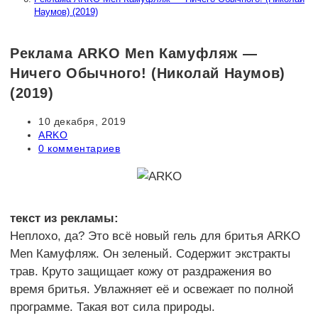
Наумов) (2019)
Реклама ARKO Men Камуфляж —
Ничего Обычного! (Николай Наумов)
(2019)
Запись
10 декабря, 2019
опубликована:
Рубрика
ARKO
записи:
Комментарии
0 комментариев
к
записи:
текст из рекламы:
Неплохо, да? Это всё новый гель для бритья ARKO
Men Камуфляж. Он зеленый. Содержит экстракты
трав. Круто защищает кожу от раздражения во
время бритья. Увлажняет её и освежает по полной
программе. Такая вот сила природы.