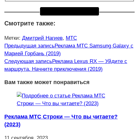
Смотрите также:
Метки
:
Дмитрий Нагиев
,
МТС
Еще
Предыдущая запись
Реклама МТС Samsung Galaxy с
Марией Горбань (2019)
статьи
Следующая запись
Реклама Lexus RX — Уйдите с
маршрута. Начните приключения (2019)
Вам также может понравиться
Реклама МТС Строки — Что вы читаете?
(2023)
11 сентября, 2023