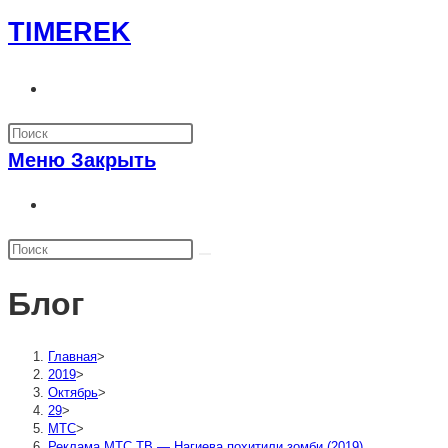
Перейти
TIMEREK
к
содержимому
Переключить
поиск
по
Меню
Закрыть
веб-
сайту
Переключить
поиск
по
веб-
Блог
сайту
Главная
>
2019
>
Октябрь
>
29
>
МТС
>
Реклама МТС ТВ — Нагиева похитили зомби (2019)