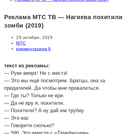
Реклама МТС ТВ — Нагиева похитили
зомби (2019)
Запись
29 октября, 2019
опубликована:
Рубрика
МТС
записи:
Комментарии
комментариев 9
к
записи:
текст из рекламы:
— Руки вверх! Ни с места!
— Это мы ещё посмотрим. Братцы, она за
предателей. Да чтобы мне провалиться.
— Где ты? Только не ври.
— Да не вру я, похитили.
— Похитили? А ну дай им трубку.
— Это вас
— Говорите сколько?
— 590. Это вместе с «Тарифищем».