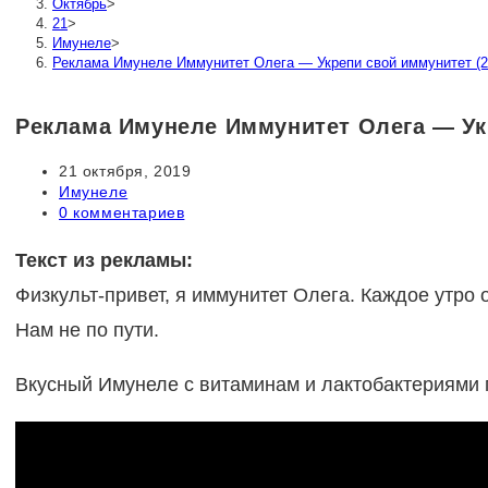
Октябрь
>
21
>
Имунеле
>
Реклама Имунеле Иммунитет Олега — Укрепи свой иммунитет (2
Реклама Имунеле Иммунитет Олега — Укр
Запись
21 октября, 2019
опубликована:
Рубрика
Имунеле
записи:
Комментарии
0 комментариев
к
записи:
Текст из рекламы:
Физкульт-привет, я иммунитет Олега. Каждое утро о
Нам не по пути.
Вкусный Имунеле с витаминам и лактобактериями п