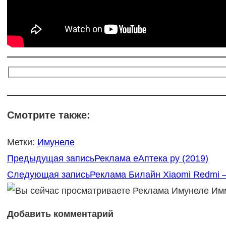
Смотрите также:
Метки
:
Имунеле
Еще
Предыдущая запись
Реклама еАптека ру (2019)
статьи
Следующая запись
Реклама Билайн Xiaomi Redmi 
Добавить комментарий