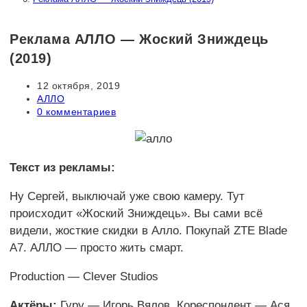
Реклама АЛЛО — Жоский Зниждець
(2019)
Запись
12 октября, 2019
опубликована:
Рубрика
АЛЛО
записи:
Комментарии
0 комментариев
к
записи:
Текст из рекламы:
Ну Сергей, выключай уже свою камеру. Тут
происходит «Жоский Зниждець». Вы сами всё
видели, жосткие скидки в Алло. Покупай ZTE Blade
A7. АЛЛО — просто жить смарт.
Production — Clever Studios
Актёры:
Гуру — Игорь Вялов. Кореспондент — Ася