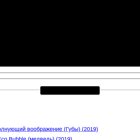
олнующий воображение (Губы) (2019)
o Bubble (медведь) (2019)