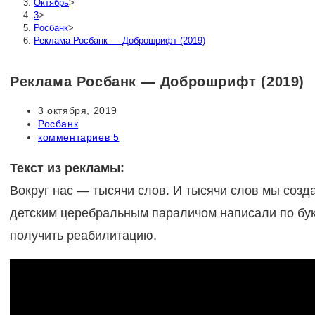
Октябрь
>
3
>
Росбанк
>
Реклама Росбанк — Доброшрифт (2019)
Реклама Росбанк — Доброшрифт (2019)
Запись
3 октября, 2019
опубликована:
Рубрика
Росбанк
записи:
Комментарии
комментариев 5
к
записи:
Текст из рекламы:
Вокруг нас — тысячи слов. И тысячи слов мы созда
детским церебральным параличом написали по бу
получить реабилитацию.