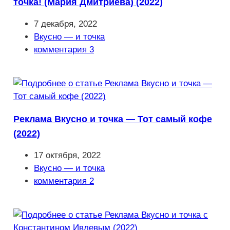
точка! (Мария Дмитриева) (2022)
Запись
7 декабря, 2022
опубликована:
Рубрика
Вкусно — и точка
записи:
Комментарии
комментария 3
к
записи:
Реклама Вкусно и точка — Тот самый кофе
(2022)
Запись
17 октября, 2022
опубликована:
Рубрика
Вкусно — и точка
записи:
Комментарии
комментария 2
к
записи: