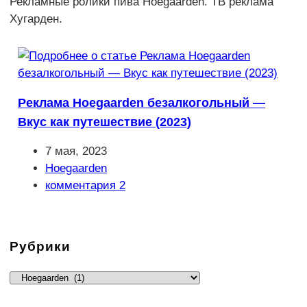
Рекламные ролики пива Hoegaarden. ТВ реклама
Хугарден.
Реклама Hoegaarden безалкогольный —
Вкус как путешествие (2023)
Запись
7 мая, 2023
опубликована:
Рубрика
Hoegaarden
записи:
Комментарии
комментария 2
к
записи:
Рубрики
Рубрики