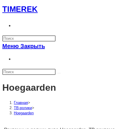
Перейти
TIMEREK
к
содержимому
Переключить
поиск
по
Меню
Закрыть
веб-
сайту
Переключить
поиск
по
веб-
Hoegaarden
сайту
Главная
>
ТВ-ролики
>
Hoegaarden