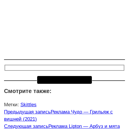
Смотрите также:
Метки
:
Skittles
Еще
Предыдущая запись
Реклама Чудо — Грильяж с
вишней (2021)
статьи
Следующая запись
Реклама Lipton — Арбуз и мята