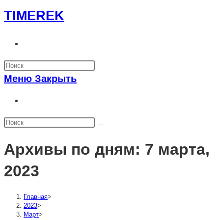
Перейти
TIMEREK
к
содержимому
Переключить
поиск
по
Меню
Закрыть
веб-
сайту
Переключить
поиск
по
веб-
Архивы по дням: 7 марта,
сайту
2023
Главная
>
2023
>
Март
>