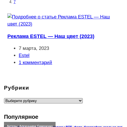
7
Реклама ESTEL — Наш цвет (2023)
Запись
7 марта, 2023
опубликована:
Рубрика
Estel
записи:
Комментарии
1 комментарий
к
записи:
Рубрики
Рубрики
Популярное
Актеры
,
Александра Симоненко