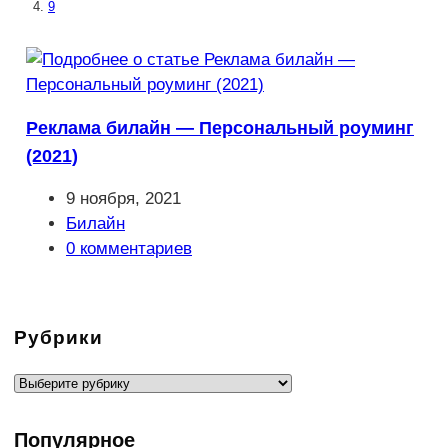
9
Реклама билайн — Персональный роуминг
(2021)
Запись
9 ноября, 2021
опубликована:
Рубрика
Билайн
записи:
Комментарии
0 комментариев
к
записи:
Рубрики
Рубрики
Популярное