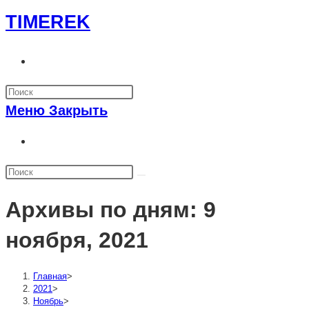
Перейти
TIMEREK
к
содержимому
Переключить
поиск
по
Меню
Закрыть
веб-
сайту
Переключить
поиск
по
веб-
Архивы по дням: 9
сайту
ноября, 2021
Главная
>
2021
>
Ноябрь
>