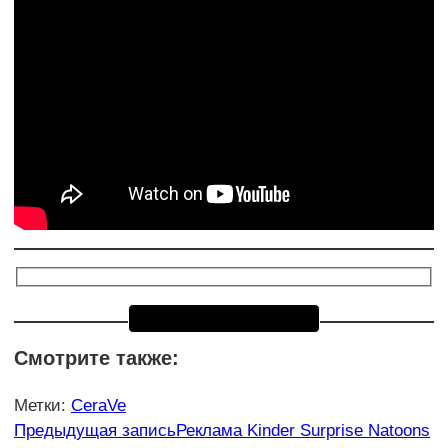
Смотрите также:
Метки
:
CeraVe
Еще
Предыдущая запись
Реклама Kinder Surprise Natoons