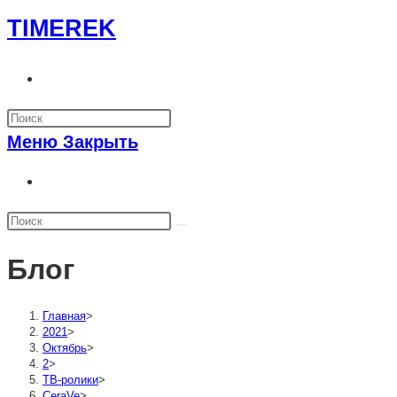
Перейти
TIMEREK
к
содержимому
Переключить
поиск
по
Меню
Закрыть
веб-
сайту
Переключить
поиск
по
веб-
Блог
сайту
Главная
>
2021
>
Октябрь
>
2
>
ТВ-ролики
>
CeraVe
>