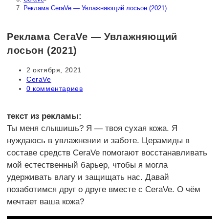
Реклама CeraVe — Увлажняющий лосьон (2021)
Реклама CeraVe — Увлажняющий
лосьон (2021)
Запись
2 октября, 2021
опубликована:
Рубрика
CeraVe
записи:
Комментарии
0 комментариев
к
записи:
текст из рекламы:
Ты меня слышишь? Я — твоя сухая кожа. Я
нуждаюсь в увлажнении и заботе. Церамиды в
составе средств CeraVe помогают восстанавливать
мой естественный барьер, чтобы я могла
удерживать влагу и защищать нас. Давай
позаботимся друг о друге вместе с CeraVe. О чём
мечтает ваша кожа?