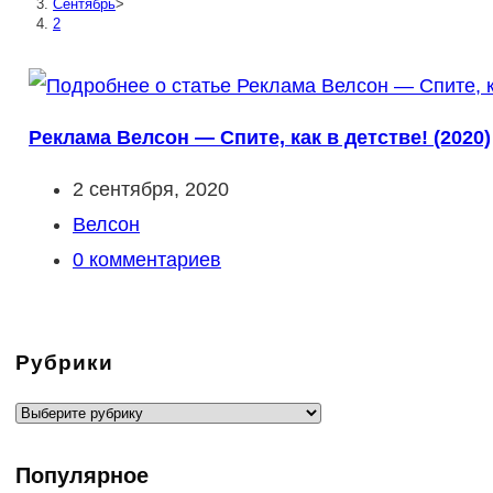
Сентябрь
>
2
Реклама Велсон — Спите, как в детстве! (2020)
Запись
2 сентября, 2020
опубликована:
Рубрика
Велсон
записи:
Комментарии
0 комментариев
к
записи:
Рубрики
Рубрики
Популярное