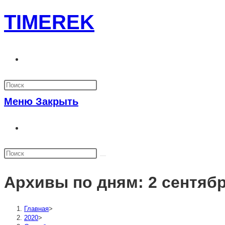
Перейти
TIMEREK
к
содержимому
Переключить
поиск
по
Меню
Закрыть
веб-
Переключить
сайту
поиск
по
веб-
Архивы по дням: 2 сентябр
сайту
Главная
>
2020
>